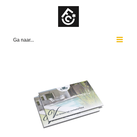
Ga
naar
inhoud
Ga naar...