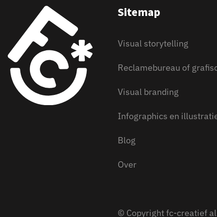
Sitemap
Visual storytelling
Reclamebureau of grafis
Visual branding
Infographics en illustrati
Blog
Over
© Copyright fc-creatief 