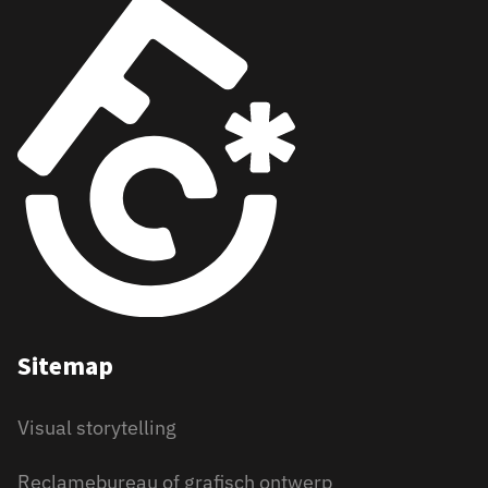
Sitemap
Visual storytelling
Reclamebureau of grafisch ontwerp