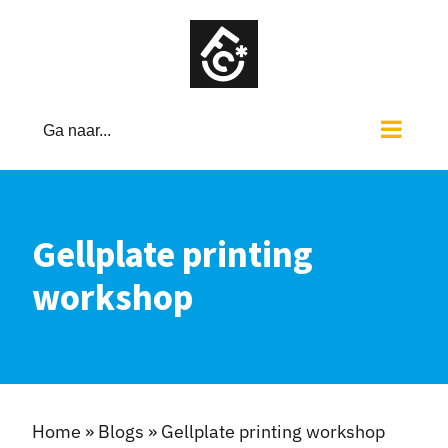
Ga
naar
inhoud
Ga naar...
Gellplate printing
workshop
Home
»
Blogs
»
Gellplate printing workshop